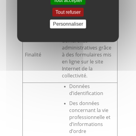
Tout accepter
Tout refuser
Télé-formulaires services aux citoyens
Personnaliser
Simplifier les
démarches
administratives grâce
Finalité
à des formulaires mis
en ligne sur le site
Internet de la
collectivité.
Données
d’identification
Des données
concernant la vie
professionnelle et
d’informations
d’ordre