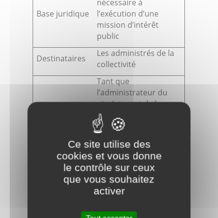
nécessaire à
Base juridique
l’exécution d’une
mission d’intérêt
public
Les administrés de la
Destinataires
collectivité
Tant que
l’administrateur du
site Internet de la
Durée de
collectivité ne les
conservation
supprime pas de par
son initiative ou à la
Ce site utilise des
demande d’une
cookies et vous donne
personne concernée.
le contrôle sur ceux
La collectivité qui
que vous souhaitez
Source des
choisit d’éditer et
activer
données
compléter les fiches
de la Dila