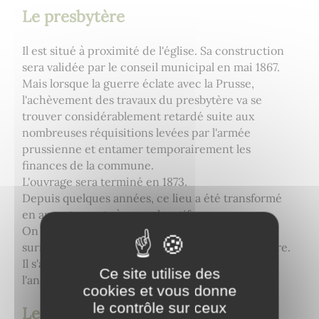
Le presbytère
Il est situé à proximité de l'église. Sa construction
sera validée par le conseil municipal en mai 1867.
Mais lorsque la guerre éclate avec la Prusse,
l'achèvement des travaux du presbytère va se
trouver considérablement retardé suite aux
nombreuses réquisitions levées par l'armée
prussienne et entamer temporairement les
finances de la commune.
L'ouvrage sera terminé en 1873.
Depuis quelques années, ce lieu a été transformé
en appartements à usage locatif.
On peut découvrir sur le mur de clôture
surmontant la porte piétonne, une croix de pierre.
Il s'agit de la croix qui s'élevait sur le clocher de
Ce site utilise des
l'ancienne église.
cookies et vous donne
le contrôle sur ceux
Le château