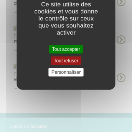
d'épuration par filtres plantés de roseaux
Ce site utilise des
cookies et vous donne
...
le contrôle sur ceux
que vous souhaitez
Actualités
activer
Travaux de rénovation du monument aux
morts
...
Tout accepter
Tout refuser
Actualités
Personnaliser
Travaux de restauration de certains
vitraux de l'église
...
Contacter la mairie