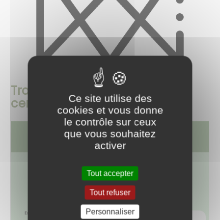
Travaux de restauration de
Ce site utilise des
certains vitraux de l'église
cookies et vous donne
le contrôle sur ceux
que vous souhaitez
activer
Tout accepter
Tout refuser
Personnaliser