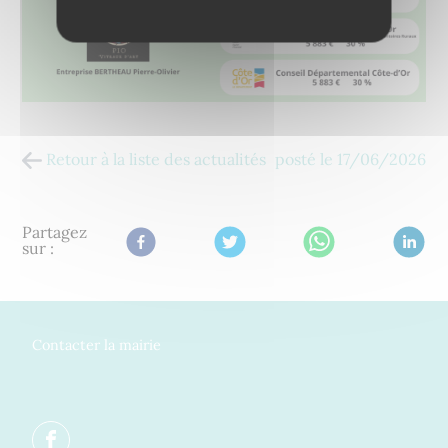
Retour à la liste des actualités
posté le
17/06/2026
Partagez
sur :
Contacter la mairie