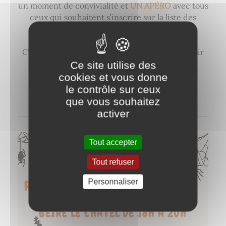
un moment de convivialité et
UN APÉRO
avec tous
ceux qui souhaitent s’inscrire sur la liste des
bénévoles.
C’est grâce à ses bénévoles que la fête peut avoir
lieu… Merci à vous !
Ce site utilise des
cookies et vous donne
À très bientôt,
le contrôle sur ceux
L’équipe Fleuribeire
que vous souhaitez
activer
Tout accepter
Tout refuser
Personnaliser