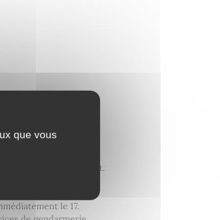
ceux que vous
s le secteur dernièrement.
onnant de manière
immédiatement le 17.
vices de gendarmerie.