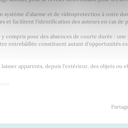
un système d'alarme et de vidéoprotection à votre dom
 et facilitent l'identification des auteurs en cas de p
 y compris pour des absences de courte durée : une 
re entrebâillée constituent autant d'opportunités exp
aisser apparents, depuis l'extérieur, des objets ou ef
lités
Partage