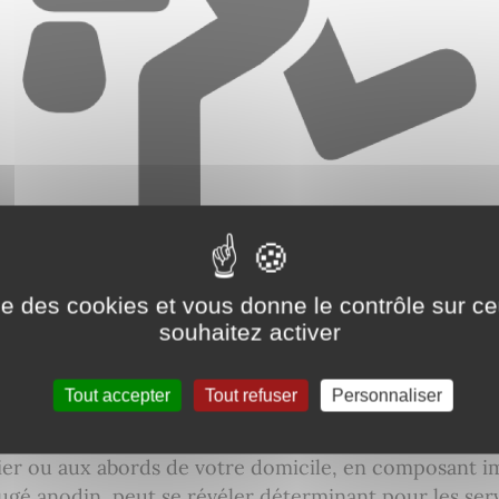
ise des cookies et vous donne le contrôle sur 
el à la vigilance
souhaitez activer
igilance suite à plusieurs cambriolages recensés dan
Tout accepter
Tout refuser
Personnaliser
comportement suspect ou tout véhicule inconnu stati
tier ou aux abords de votre domicile, en composant 
gé anodin, peut se révéler déterminant pour les ser