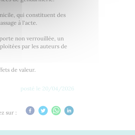
icile, qui constituent des
assage à l'acte.
porte non verrouillée, un
loitées par les auteurs de
fets de valeur.
posté le
20/04/2026
z sur :