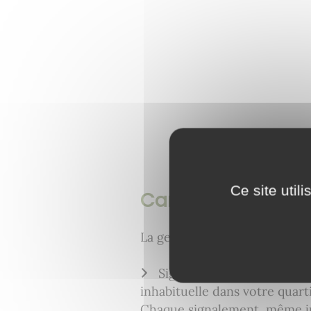
Ce site util
Cambriolages : App
La gendarmerie appelle à la v
Signalez sans délai tout 
inhabituelle dans votre quar
Chaque signalement, même ju